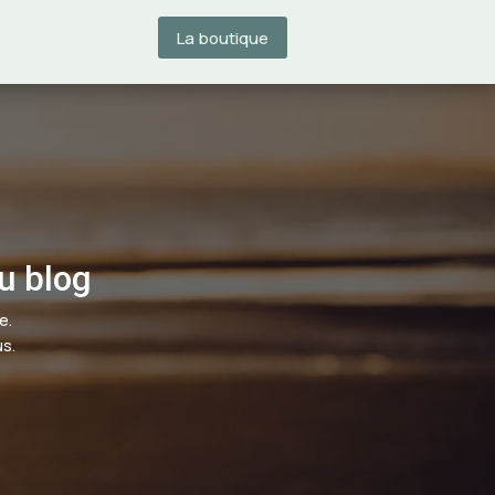
La boutique
du blog
e.
us.