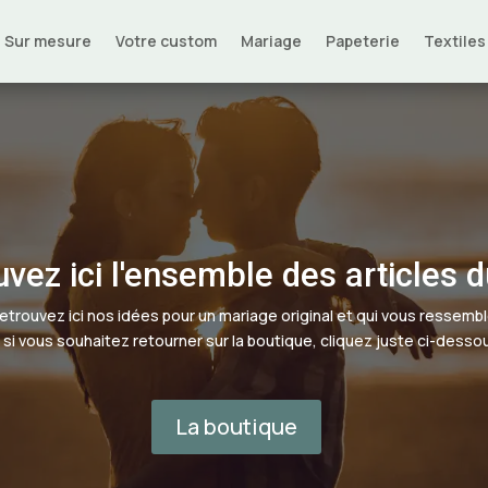
Sur mesure
Votre custom
Mariage
Papeterie
Textiles
vez ici l'ensemble des articles 
etrouvez ici nos idées pour un mariage original et qui vous ressembl
 si vous souhaitez retourner sur la boutique, cliquez juste ci-desso
La boutique